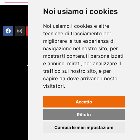
Noi usiamo i cookies
Noi usiamo i cookies e altre
tecniche di tracciamento per
migliorare la tua esperienza di
SEDE LEGALE
navigazione nel nostro sito, per
Via Paolo Sarpi 18/6, 33100 Udine (UD)
mostrarti contenuti personalizzati
SEDE OPERATIVA
e annunci mirati, per analizzare il
Via Roma, 41 30020 Cinto Caomaggiore (VE)
traffico sul nostro sito, e per
T.: +39 0421 241151
capire da dove arrivano i nostri
info@alchemistbikes.com
visitatori.
REA UD-280492 – P.IVA 02688290309
Accetto
SUPPORTO
Rifiuto
TERMINI E CONDIZIONI
Cambia le mie impostazioni
PRIVACY E COOKIE POLICY